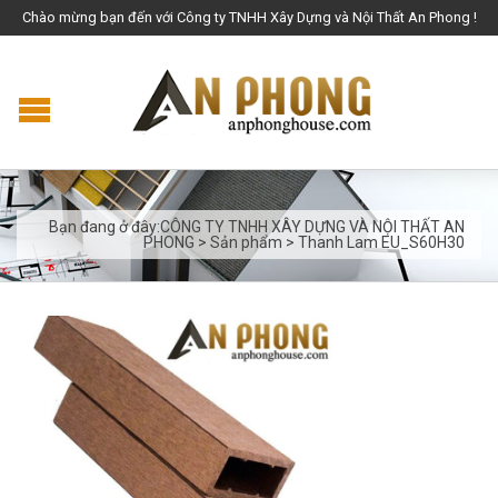
Chào mừng bạn đến với Công ty TNHH Xây Dựng và Nội Thất An Phong !
Bạn đang ở đây:
CÔNG TY TNHH XÂY DỰNG VÀ NỘI THẤT AN
PHONG
>
Sản phẩm
>
Thanh Lam EU_S60H30