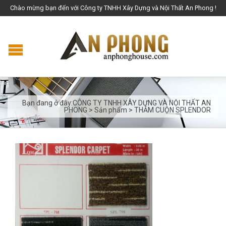
Chào mừng bạn đến với Công ty TNHH Xây Dựng và Nội Thất An Phong !
Bạn đang ở đây:
CÔNG TY TNHH XÂY DỰNG VÀ NỘI THẤT AN
PHONG
>
Sản phẩm
>
THẢM CUỘN SPLENDOR