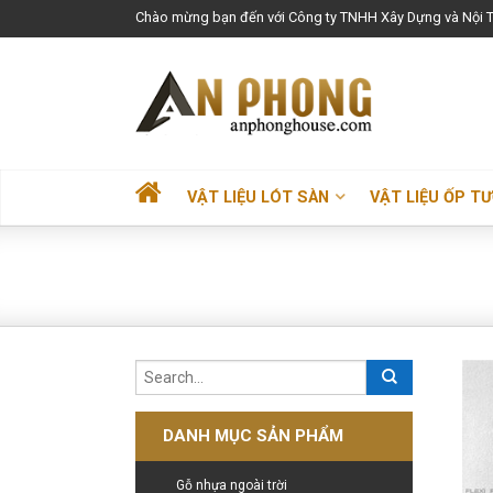
Chào mừng bạn đến với Công ty TNHH Xây Dựng và Nội T
VẬT LIỆU LÓT SÀN
VẬT LIỆU ỐP T
DANH MỤC SẢN PHẨM
Gỗ nhựa ngoài trời