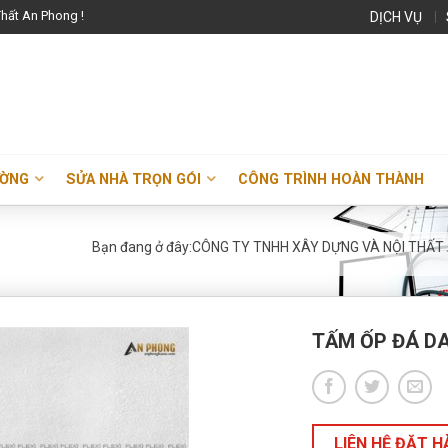
hất An Phong !
DỊCH VỤ
ƯỜNG
SỬA NHÀ TRỌN GÓI
CÔNG TRÌNH HOÀN THÀNH
Bạn đang ở đây:
CÔNG TY TNHH XÂY DỰNG VÀ NỘI THẤT
TẤM ỐP ĐÁ DA
LIÊN HỆ ĐẶT 