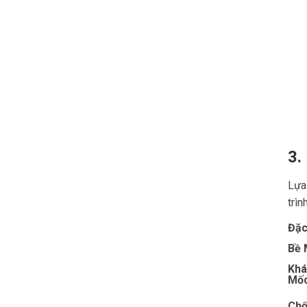
3.
Lựa
trìn
Đặc
Bề 
Khá
Mố
Chố