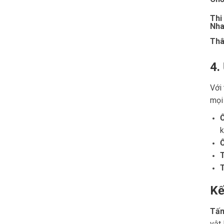
Thi
Nha
Thâ
4.
Với 
mọi
Ố
k
Ố
T
T
Kế
Tấm
vật