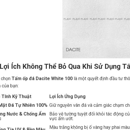
 Lợi Ích Không Thể Bỏ Qua Khi Sử Dụng 
 chọn
Tấm ốp đá Dacite White 100
là một quyết định đầu tư thô
h của bạn:
 Tính Kỹ Thuật
Lợi Ích Ứng Dụng
Mặt Đá Tự Nhiên 100%
Giữ nguyên vân đá và cảm giác chạm chân
ng Nước & Chống Ẩm
Bảo vệ tường tuyệt đối khỏi tác động củ
c
vực ẩm ướt.
Màu trắng không bị ố vàng hay phai màu 
ng Tia UV & Bền Màu