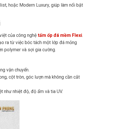
ist, hoặc Modern Luxury, giúp làm nổi bật
i
 việt của công nghệ
tấm ốp đá mềm Flexi
.
ạo ra từ việc bóc tách một lớp đá mỏng
ền polymer và sợi gia cường.
àng vận chuyển.
ong, cột tròn, góc lượn mà không cần cắt
t như nhiệt độ, độ ẩm và tia UV.