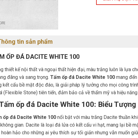
Thông tin sản phẩm
M ỐP ĐÁ DACITE WHITE 100
g thiết kế nội thất và ngoại thất hiện đại, màu trắng luôn là lựa
áng đãng và sang trọng.
Tấm ốp đá Dacite White 100
mang đến s
g kết cấu bề mặt độc đáo, là giải pháp lý tưởng cho mọi công tr
i
(Flexible Stone) tiên tiến, đảm bảo cả về thẩm mỹ và hiệu năng
 Tấm ốp đá Dacite White 100: Biểu Tượng
 ốp đá Dacite White 100
nổi bật với màu trắng Dacite thuần kh
không gian. Dacite là loại đá lửa có kết cấu vi hạt, mang lại bề 
, hoàn hảo cho những ai yêu thích sự tối giản nhưng vẫn muốn giữ