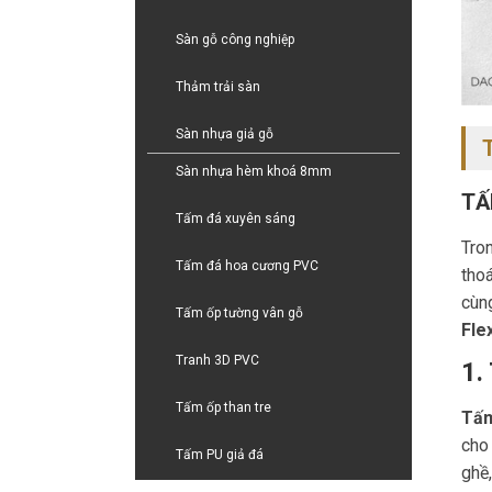
Sàn gỗ công nghiệp
Thảm trải sàn
Sàn nhựa giả gỗ
Sàn nhựa hèm khoá 8mm
TẤ
Tấm đá xuyên sáng
Tron
Tấm đá hoa cương PVC
tho
cùn
Tấm ốp tường vân gỗ
Flex
Tranh 3D PVC
1.
Tấm ốp than tre
Tấm
cho 
Tấm PU giả đá
ghề