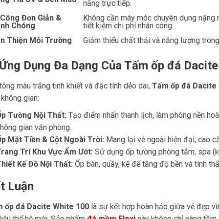
nắng trực tiếp.
 Công Đơn Giản &
Không cần máy móc chuyên dụng nặng nề
nh Chóng
tiết kiệm chi phí nhân công.
n Thiện Môi Trường
Giảm thiểu chất thải và năng lượng trong
 Ứng Dụng Đa Dạng Của Tấm ốp đá Dacite
tông màu trắng tinh khiết và đặc tính dẻo dai,
Tấm ốp đá Dacite
 không gian:
p Tường Nội Thất:
Tạo điểm nhấn thanh lịch, làm phông nền ho
hông gian văn phòng.
p Mặt Tiền & Cột Ngoài Trời:
Mang lại vẻ ngoài hiện đại, cao cấp
rang Trí Khu Vực Ẩm Ướt:
Sử dụng ốp tường phòng tắm, spa (khu
hiết Kế Đồ Nội Thất:
Ốp bàn, quầy, kệ để tăng độ bền và tính th
t Luận
 ốp đá Dacite White 100
là sự kết hợp hoàn hảo giữa vẻ đẹp vĩn
 liệu thế hệ mới. Sản phẩm
đá mềm Flexi
này không chỉ nâng tầm g