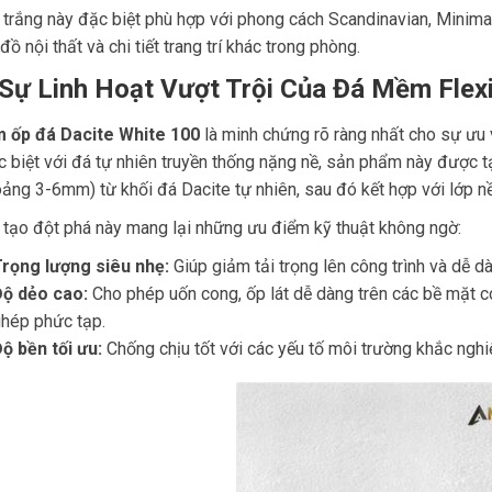
 trắng này đặc biệt phù hợp với phong cách Scandinavian, Minimal
đồ nội thất và chi tiết trang trí khác trong phòng.
 Sự Linh Hoạt Vượt Trội Của Đá Mềm Flex
 ốp đá Dacite White 100
là minh chứng rõ ràng nhất cho sự ưu
c biệt với đá tự nhiên truyền thống nặng nề, sản phẩm này được t
oảng 3-6mm) từ khối đá Dacite tự nhiên, sau đó kết hợp với lớp n
 tạo đột phá này mang lại những ưu điểm kỹ thuật không ngờ:
rọng lượng siêu nhẹ:
Giúp giảm tải trọng lên công trình và dễ d
ộ dẻo cao:
Cho phép uốn cong, ốp lát dễ dàng trên các bề mặt c
hép phức tạp.
ộ bền tối ưu:
Chống chịu tốt với các yếu tố môi trường khắc nghiệ