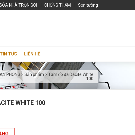
SỬA NHÀ TRỌN GÓI
CHỐNG THẤM
Sơn tường
TIN TỨC
LIÊN HỆ
 AN PHONG
>
Sản phẩm
>
Tấm ốp đá Dacite White
100
CITE WHITE 100
HÀNG