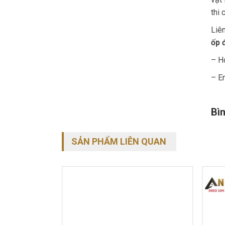
thi 
Liê
ốp 
– H
– Em
Bìn
SẢN PHẨM LIÊN QUAN