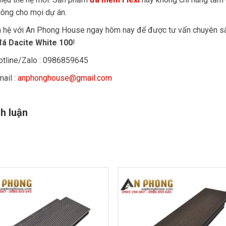
công cho mọi dự án.
n hệ với An Phong House ngay hôm nay để được tư vấn chuyên sâ
đá Dacite White 100
!
otline/Zalo : 0986859645
ail :
anphonghouse@gmail.com
h luận