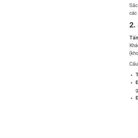
Sắc
các 
2.
Tấm
Khá
(kh
Cấu
T
Đ
g
Đ