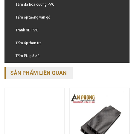
Tấm đá hoa cương PVC
Tấm ốp tường vân gỗ
Tranh 3D PVC
Tấm ốp than tre
Tấm PU giả đá
SẢN PHẨM LIÊN QUAN