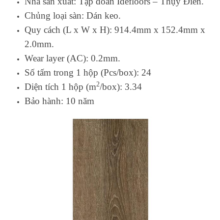
Nhà sản xuất: Tập đoàn Idefloors – Thụy Điển.
Chủng loại sàn: Dán keo.
Quy cách (L x W x H): 914.4mm x 152.4mm x
2.0mm.
Wear layer (AC): 0.2mm.
Số tấm trong 1 hộp (Pcs/box): 24
2
Diện tích 1 hộp (m
/box): 3.34
Bảo hành: 10 năm