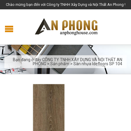
Chào mừng bạn đến với Công ty TNHH Xây Dựng và Nội Thất An Phong !
Bạn đang ở đây:
CÔNG TY TNHH XÂY DỰNG VÀ NỘI THẤT AN
PHONG
>
Sản phẩm
>
Sàn nhựa Idefloors SP 104