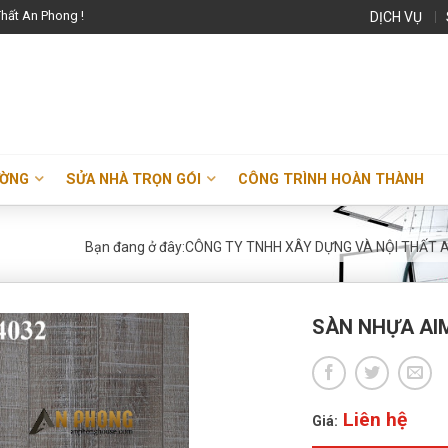
hất An Phong !
DỊCH VỤ
ƯỜNG
SỬA NHÀ TRỌN GÓI
CÔNG TRÌNH HOÀN THÀNH
Bạn đang ở đây:
CÔNG TY TNHH XÂY DỰNG VÀ NỘI THẤT 
SÀN NHỰA AI
Liên hệ
Giá: