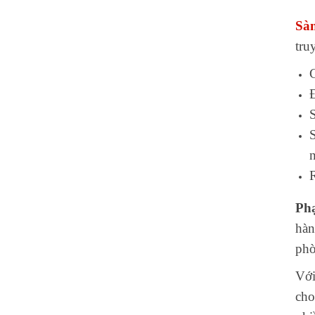
Sà
tru
G
S
R
Ph
hàn
ph
Với
cho