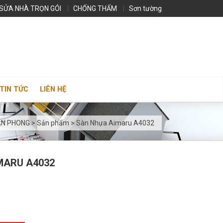
SỬA NHÀ TRỌN GÓI
CHỐNG THẤM
Sơn tường
TIN TỨC
LIÊN HỆ
AN PHONG
>
Sản phẩm
>
Sàn Nhựa Aimaru A4032
MARU A4032