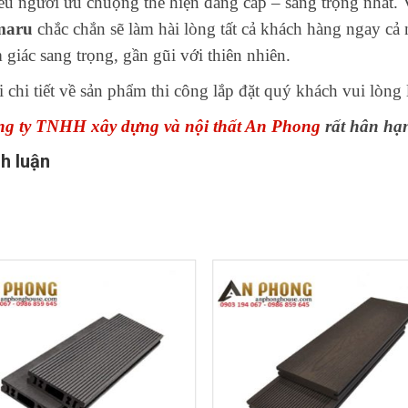
ều người ưu chuộng thể hiện đẳng cấp – sang trọng nhất. 
maru
chắc chắn sẽ làm hài lòng tất cả khách hàng ngay cả
 giác sang trọng, gần gũi với thiên nhiên.
 chi tiết về sản phẩm thi công lắp đặt quý khách vui lòng
g ty TNHH xây dựng và nội thất An Phong
rất hân hạ
h luận