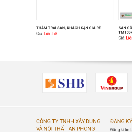
THẢM TRẢI SÀN, KHÁCH SẠN GIÁ RẺ
SÀN GỖ
TM105
Giá:
Liên hệ
Giá:
Liê
CÔNG TY TNHH XÂY DỰNG
ĐĂNG KÝ
VÀ NỘI THẤT AN PHONG
Đăng kí ti