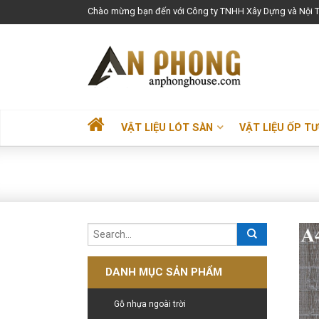
Chào mừng bạn đến với Công ty TNHH Xây Dựng và Nội T
VẬT LIỆU LÓT SÀN
VẬT LIỆU ỐP T
DANH MỤC SẢN PHẨM
Gỗ nhựa ngoài trời