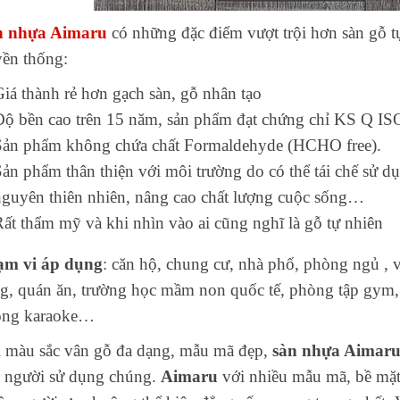
n nhựa Aimaru
có những đặc điểm vượt trội hơn sàn gỗ t
yền thống:
iá thành rẻ hơn gạch sàn, gỗ nhân tạo
Độ bền cao trên 15 năm, sản phẩm đạt chứng chỉ KS Q I
Sản phẩm không chứa chất Formaldehyde (HCHO free).
ản phẩm thân thiện với môi trường do có thể tái chế sử dụ
nguyên thiên nhiên, nâng cao chất lượng cuộc sống…
ất thẩm mỹ và khi nhìn vào ai cũng nghĩ là gỗ tự nhiên
ạm vi áp dụng
: căn hộ, chung cư, nhà phố, phòng ngủ , 
g, quán ăn, trường học mầm non quốc tế, phòng tập gym, b
òng karaoke…
 màu sắc vân gỗ đa dạng, mẫu mã đẹp,
sàn nhựa Aimar
 người sử dụng chúng.
Aimaru
với nhiều mẫu mã, bề mặt