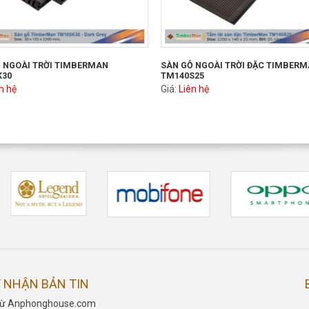
 NGOÀI TRỜI TIMBERMAN
SÀN GỖ NGOÀI TRỜI ĐẶC TIMBER
K30
TM140S25
n hệ
Giá:
Liên hệ
 NHẬN BẢN TIN
n từ Anphonghouse.com