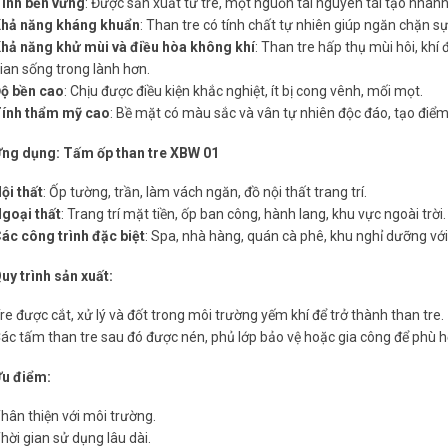
ính bền vững
: Được sản xuất từ tre, một nguồn tài nguyên tái tạo nhanh
hả năng kháng khuẩn
: Than tre có tính chất tự nhiên giúp ngăn chặn s
hả năng khử mùi và điều hòa không khí
: Than tre hấp thụ mùi hôi, kh
ian sống trong lành hơn.
ộ bền cao
: Chịu được điều kiện khắc nghiệt, ít bị cong vênh, mối mọt.
ính thẩm mỹ cao
: Bề mặt có màu sắc và vân tự nhiên độc đáo, tạo điể
ng dụng: Tấm ốp than tre XBW 01
ội thất
: Ốp tường, trần, làm vách ngăn, đồ nội thất trang trí.
goại thất
: Trang trí mặt tiền, ốp ban công, hành lang, khu vực ngoài trời.
ác công trình đặc biệt
: Spa, nhà hàng, quán cà phê, khu nghỉ dưỡng vớ
uy trình sản xuất:
re được cắt, xử lý và đốt trong môi trường yếm khí để trở thành than tre.
ác tấm than tre sau đó được nén, phủ lớp bảo vệ hoặc gia công để phù h
u điểm:
hân thiện với môi trường.
hời gian sử dụng lâu dài.