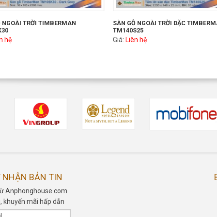
 NGOÀI TRỜI TIMBERMAN
SÀN GỖ NGOÀI TRỜI ĐẶC TIMBER
K30
TM140S25
n hệ
Giá:
Liên hệ
 NHẬN BẢN TIN
n từ Anphonghouse.com
, khuyến mãi hấp dẫn