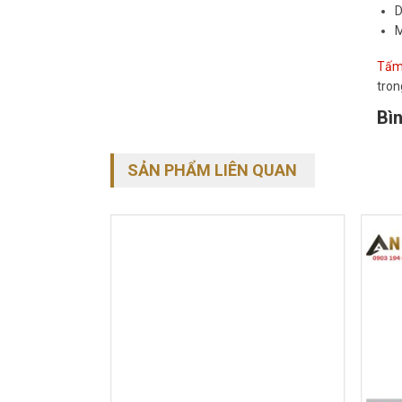
D
M
Tấm 
tron
Bìn
SẢN PHẨM LIÊN QUAN