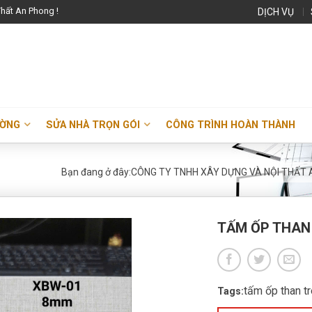
hất An Phong !
DỊCH VỤ
ƯỜNG
SỬA NHÀ TRỌN GÓI
CÔNG TRÌNH HOÀN THÀNH
Bạn đang ở đây:
CÔNG TY TNHH XÂY DỰNG VÀ NỘI THẤT
TẤM ỐP THAN
tấm ốp than t
Tags: