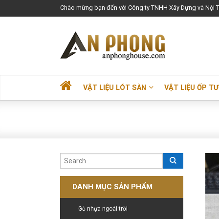
Chào mừng bạn đến với Công ty TNHH Xây Dựng và Nội T
VẬT LIỆU LÓT SÀN
VẬT LIỆU ỐP T
DANH MỤC SẢN PHẨM
Gỗ nhựa ngoài trời