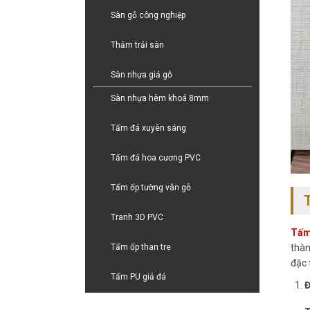
Sàn gỗ công nghiệp
Thảm trải sàn
Sàn nhựa giả gỗ
Sàn nhựa hèm khoá 8mm
Tấm đá xuyên sáng
Tấm đá hoa cương PVC
Tấm ốp tường vân gỗ
Tranh 3D PVC
Tấm 
thàn
Tấm ốp than tre
đặc 
Tấm PU giả đá
Đ