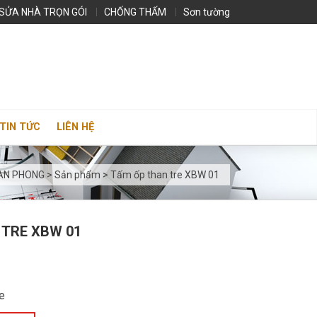
SỬA NHÀ TRỌN GÓI
CHỐNG THẤM
Sơn tường
TIN TỨC
LIÊN HỆ
 AN PHONG
>
Sản phẩm
>
Tấm ốp than tre XBW 01
 TRE XBW 01
re