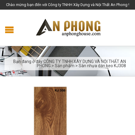
Chào mừng bạn đến với Công ty TNHH Xây Dựng và Nội Thất An Phong !
Bạn đang ở đây:
CÔNG TY TNHH XÂY DỰNG VÀ NỘI THẤT AN
PHONG
>
Sản phẩm
>
Sàn nhựa dán keo KJ308