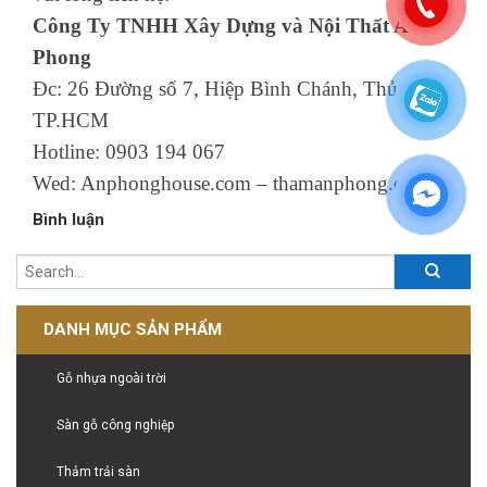
Công Ty TNHH Xây Dựng và Nội Thất An
Phong
Đc: 26 Đường số 7, Hiệp Bình Chánh, Thủ Đức,
TP.HCM
Hotline: 0903 194 067
Wed: Anphonghouse.com – thamanphong.com
Bình luận
DANH MỤC SẢN PHẨM
Gỗ nhựa ngoài trời
Sàn gỗ công nghiệp
Thảm trải sàn