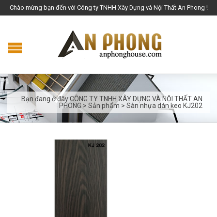
Chào mừng bạn đến với Công ty TNHH Xây Dựng và Nội Thất An Phong !
Bạn đang ở đây:
CÔNG TY TNHH XÂY DỰNG VÀ NỘI THẤT AN
PHONG
>
Sản phẩm
>
Sàn nhựa dán keo KJ202