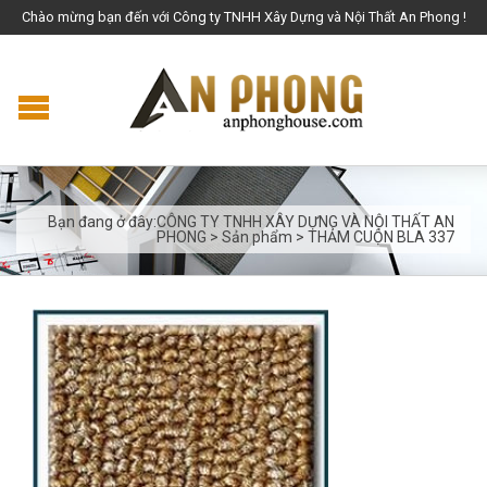
Chào mừng bạn đến với Công ty TNHH Xây Dựng và Nội Thất An Phong !
Bạn đang ở đây:
CÔNG TY TNHH XÂY DỰNG VÀ NỘI THẤT AN
PHONG
>
Sản phẩm
>
THẢM CUỘN BLA 337