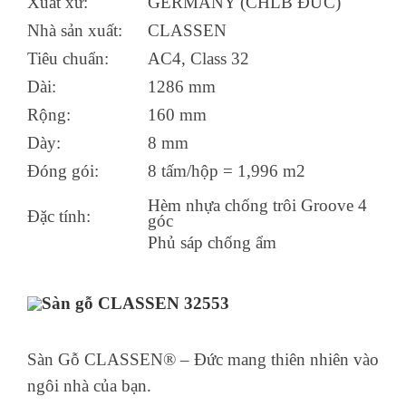
Xuất xứ:
GERMANY (CHLB ĐỨC)
Nhà sản xuất:
CLASSEN
Tiêu chuẩn:
AC4, Class 32
Dài:
1286 mm
Rộng:
160 mm
Dày:
8 mm
Đóng gói:
8 tấm/hộp = 1,996 m2
Hèm nhựa chống trôi
Groove 4
Đặc tính:
góc
Phủ sáp chống ẩm
Sàn Gỗ CLASSEN® – Đức mang thiên nhiên vào
ngôi nhà của bạn.