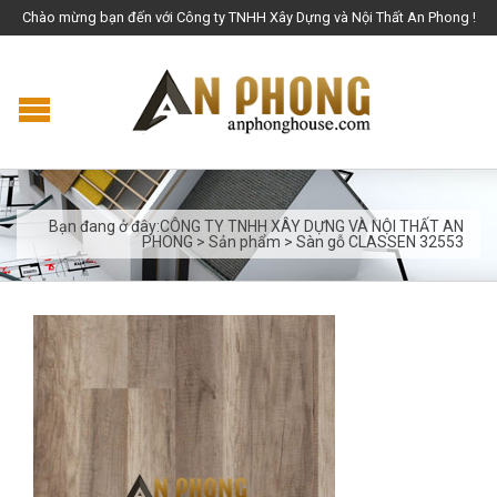
Chào mừng bạn đến với Công ty TNHH Xây Dựng và Nội Thất An Phong !
Bạn đang ở đây:
CÔNG TY TNHH XÂY DỰNG VÀ NỘI THẤT AN
PHONG
>
Sản phẩm
>
Sàn gỗ CLASSEN 32553