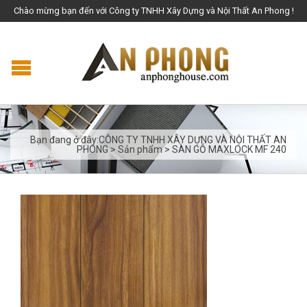
Chào mừng bạn đến với Công ty TNHH Xây Dựng và Nội Thất An Phong !
Bạn đang ở đây:
CÔNG TY TNHH XÂY DỰNG VÀ NỘI THẤT AN
PHONG
>
Sản phẩm
>
SÀN GỖ MAXLOCK MF 240