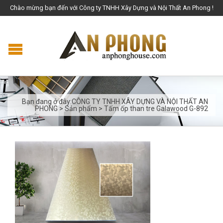
Chào mừng bạn đến với Công ty TNHH Xây Dựng và Nội Thất An Phong !
Bạn đang ở đây:
CÔNG TY TNHH XÂY DỰNG VÀ NỘI THẤT AN
PHONG
>
Sản phẩm
>
Tấm ốp than tre Galawood G-892