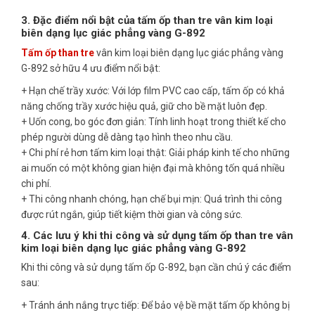
3. Đặc điểm nổi bật của tấm ốp than tre vân kim loại
biên dạng lục giác phẳng vàng G-892
Tấm ốp than tre
vân kim loại biên dạng lục giác phẳng vàng
G-892 sở hữu 4 ưu điểm nổi bật:
+ Hạn chế trầy xước: Với lớp film PVC cao cấp, tấm ốp có khả
năng chống trầy xước hiệu quả, giữ cho bề mặt luôn đẹp.
+ Uốn cong, bo góc đơn giản: Tính linh hoạt trong thiết kế cho
phép người dùng dễ dàng tạo hình theo nhu cầu.
+ Chi phí rẻ hơn tấm kim loại thật: Giải pháp kinh tế cho những
ai muốn có một không gian hiện đại mà không tốn quá nhiều
chi phí.
+ Thi công nhanh chóng, hạn chế bụi mịn: Quá trình thi công
được rút ngắn, giúp tiết kiệm thời gian và công sức.
4. Các lưu ý khi thi công và sử dụng tấm ốp than tre vân
kim loại biên dạng lục giác phẳng vàng G-892
Khi thi công và sử dụng tấm ốp G-892, bạn cần chú ý các điểm
sau:
+ Tránh ánh nắng trực tiếp: Để bảo vệ bề mặt tấm ốp không bị