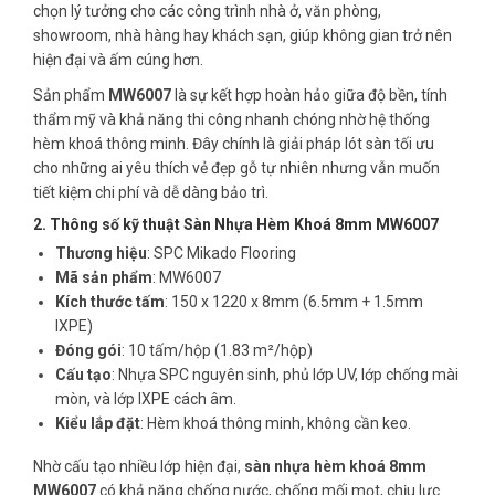
chọn lý tưởng cho các công trình nhà ở, văn phòng,
showroom, nhà hàng hay khách sạn, giúp không gian trở nên
hiện đại và ấm cúng hơn.
Sản phẩm
MW6007
là sự kết hợp hoàn hảo giữa độ bền, tính
thẩm mỹ và khả năng thi công nhanh chóng nhờ hệ thống
hèm khoá thông minh. Đây chính là giải pháp lót sàn tối ưu
cho những ai yêu thích vẻ đẹp gỗ tự nhiên nhưng vẫn muốn
tiết kiệm chi phí và dễ dàng bảo trì.
2. Thông số kỹ thuật Sàn Nhựa Hèm Khoá 8mm MW6007
Thương hiệu
: SPC Mikado Flooring
Mã sản phẩm
: MW6007
Kích thước tấm
: 150 x 1220 x 8mm (6.5mm + 1.5mm
IXPE)
Đóng gói
: 10 tấm/hộp (1.83 m²/hộp)
Cấu tạo
: Nhựa SPC nguyên sinh, phủ lớp UV, lớp chống mài
mòn, và lớp IXPE cách âm.
Kiểu lắp đặt
: Hèm khoá thông minh, không cần keo.
Nhờ cấu tạo nhiều lớp hiện đại,
sàn nhựa hèm khoá 8mm
MW6007
có khả năng chống nước, chống mối mọt, chịu lực