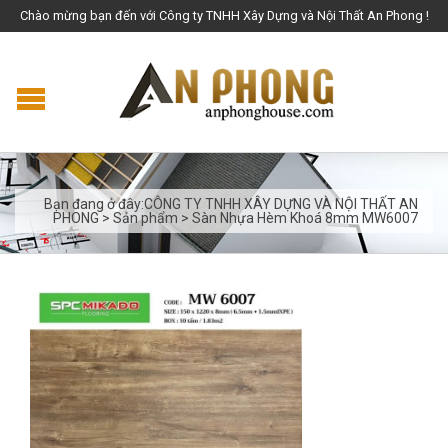
Chào mừng bạn đến với Công ty TNHH Xây Dựng và Nội Thất An Phong !
Bạn đang ở đây:
CÔNG TY TNHH XÂY DỰNG VÀ NỘI THẤT AN
PHONG
>
Sản phẩm
>
Sàn Nhựa Hèm Khoá 8mm MW6007