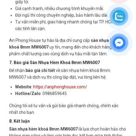
giấy tờ.
Giá cạnh tranh, nhiều chương trình khuyến mãi.
Đội ngũ thi công chuyên nghiệp, bảo hành lâu dài.
Tư vấn miễn phí, giao hàng nhanh chóng tại TP. HCM và
các tỉnh lân cận.
An Phong House tự hào là địa chỉ cung cấp
sàn nhựa hèm
khoá 8mm MW6007
uy tín, mang đến cho khách hàng sản
phẩm chất lượng cao cùng dịch vụ hậu mãi tận tâm.
7. Báo giá Sàn Nhựa Hèm Khoá 8mm MW6007
Để nhận
báo giá chi tiết
về sàn nhựa hèm khoá 8mm
MW6007 và dịch vụ thi công lắp đặt, vui lòng liên hệ:
Website
:
https://anphonghouse.com/
Hotline/Zalo
: 0986859645
Chúng tôi sẽ tư vấn và gửi báo giá nhanh chóng, chính xác
nhất cho bạn.
8. Kết luận
Sàn nhựa hèm khoá 8mm MW6007
là lựa chọn hoàn hảo cho
không gian sống và làm việc hiện đại, kết hợp giữa tính thẩm