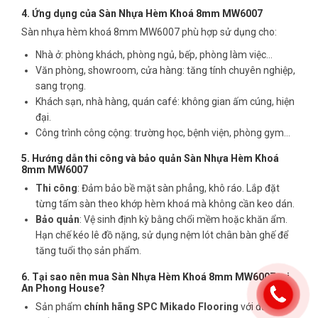
4. Ứng dụng của Sàn Nhựa Hèm Khoá 8mm MW6007
Sàn nhựa hèm khoá 8mm MW6007 phù hợp sử dụng cho:
Nhà ở: phòng khách, phòng ngủ, bếp, phòng làm việc…
Văn phòng, showroom, cửa hàng: tăng tính chuyên nghiệp,
sang trọng.
Khách sạn, nhà hàng, quán café: không gian ấm cúng, hiện
đại.
Công trình công cộng: trường học, bệnh viện, phòng gym…
5. Hướng dẫn thi công và bảo quản Sàn Nhựa Hèm Khoá
8mm MW6007
Thi công
: Đảm bảo bề mặt sàn phẳng, khô ráo. Lắp đặt
từng tấm sàn theo khớp hèm khoá mà không cần keo dán.
Bảo quản
: Vệ sinh định kỳ bằng chổi mềm hoặc khăn ẩm.
Hạn chế kéo lê đồ nặng, sử dụng nệm lót chân bàn ghế để
tăng tuổi thọ sản phẩm.
6. Tại sao nên mua Sàn Nhựa Hèm Khoá 8mm MW6007 tại
An Phong House?
Sản phẩm
chính hãng SPC Mikado Flooring
với đầy đủ