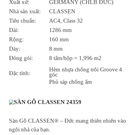
Xuất xứ:
GERMANY (CHLB ĐỨC)
Nhà sản xuất:
CLASSEN
Tiêu chuẩn:
AC4, Class 32
Dài:
1286 mm
Rộng:
160 mm
Dày:
8 mm
Đóng gói:
8 tấm/hộp = 1,996 m2
Hèm nhựa chống trôi
Groove 4
Đặc tính:
góc
Phủ sáp chống ẩm
Sàn Gỗ CLASSEN® – Đức mang thiên nhiên vào
ngôi nhà của bạn.