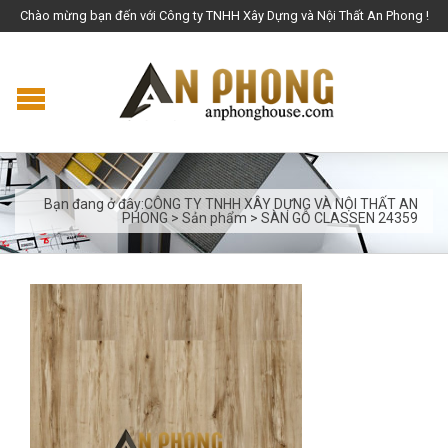
Chào mừng bạn đến với Công ty TNHH Xây Dựng và Nội Thất An Phong !
Bạn đang ở đây:
CÔNG TY TNHH XÂY DỰNG VÀ NỘI THẤT AN
PHONG
>
Sản phẩm
>
SÀN GỖ CLASSEN 24359