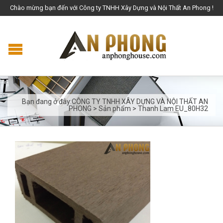
Chào mừng bạn đến với Công ty TNHH Xây Dựng và Nội Thất An Phong !
Bạn đang ở đây:
CÔNG TY TNHH XÂY DỰNG VÀ NỘI THẤT AN
PHONG
>
Sản phẩm
>
Thanh Lam EU_80H32