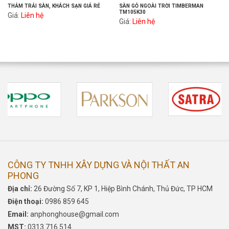
THẢM TRẢI SÀN, KHÁCH SẠN GIÁ RẺ
SÀN GỖ NGOÀI TRỜI TIMBERMAN
TM105K30
Giá:
Liên hệ
Giá:
Liên hệ
CÔNG TY TNHH XÂY DỰNG VÀ NỘI THẤT AN
PHONG
Địa chỉ:
26 Đường Số 7, KP 1, Hiệp Bình Chánh, Thủ Đức, TP HCM
Điện thoại:
0986 859 645
Email:
anphonghouse@gmail.com
MST:
0313 716 514