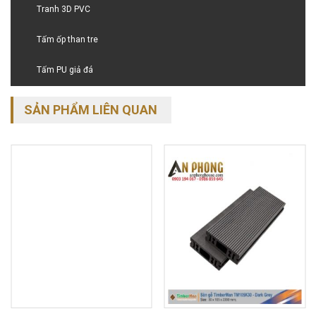
Tranh 3D PVC
Tấm ốp than tre
Tấm PU giả đá
SẢN PHẨM LIÊN QUAN