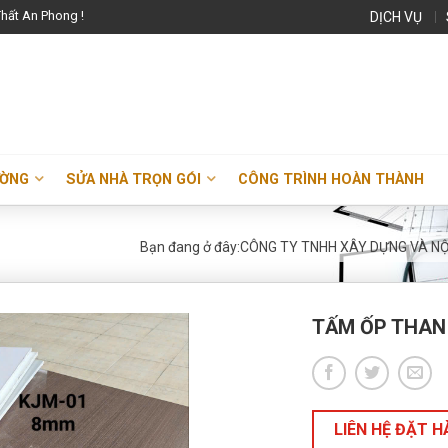
hất An Phong !
DỊCH VỤ
ƯỜNG
SỬA NHÀ TRỌN GÓI
CÔNG TRÌNH HOÀN THÀNH
Bạn đang ở đây:
CÔNG TY TNHH XÂY DỰNG VÀ NỘ
TẤM ỐP THAN
LIÊN HỆ ĐẶT 