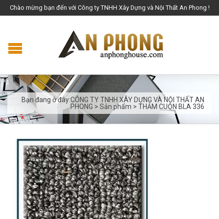
Chào mừng bạn đến với Công ty TNHH Xây Dựng và Nội Thất An Phong !
Bạn đang ở đây:
CÔNG TY TNHH XÂY DỰNG VÀ NỘI THẤT AN
PHONG
>
Sản phẩm
>
THẢM CUỘN BLA 336