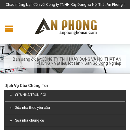
Chào mừng bạn đến với Công ty TNHH Xây Dựng và Nội Thất An Phong !
Bạn đang ở đây:
CÔNG TY TNHH XÂY DỰNG VÀ NỘI THẤT AN
PHONG
>
Vật liệu lót sàn
>
Sàn Gỗ Công Nghiệp
Dịch Vụ Của Chúng Tôi
SỬA NHÀ TRỌN GÓI
Sửa nhà theo yêu cầu
Sửa nhà chung cư