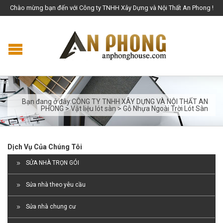
Chào mừng bạn đến với Công ty TNHH Xây Dựng và Nội Thất An Phong !
Bạn đang ở đây:
CÔNG TY TNHH XÂY DỰNG VÀ NỘI THẤT AN
PHONG
>
Vật liệu lót sàn
>
Gỗ Nhựa Ngoài Trời Lót Sàn
Dịch Vụ Của Chúng Tôi
SỬA NHÀ TRỌN GÓI
Sửa nhà theo yêu cầu
Sửa nhà chung cư