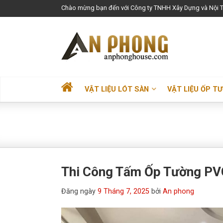
Chào mừng bạn đến với Công ty TNHH Xây Dựng và Nội T
VẬT LIỆU LÓT SÀN
VẬT LIỆU ỐP T
Thi Công Tấm Ốp Tường PV
Đăng ngày
9 Tháng 7, 2025
bởi
An phong