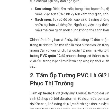
của các vật liệu này dần bộc lộ rõ:
Sơn tường:
Dễ bị ẩm mốc, bong tróc, bạc màu, đặc
mưa. Việc sơn sửa định kỳ tốn kém thời gian, côn
Gạch men:
Tuy có độ bền cao và khả năng chống t
nhiều bụi bẩn và tiếng ồn. Ngoài ra, việc thay t
mẫu mã của gạch men cũng không thể sánh bằng c
Chính từ những hạn chế này, thị trường đã đón nhận
trang trí đơn thuần mà còn là một bước tiến lớn tro
mang đến vô vàn lợi ích. Tại quận 12, nơi mà yếu tố 
tường PVC quận 12
đã nhanh chóng trở thành xu hư
vị đi đầu trong việc nắm bắt và đáp ứng kịp thời xu
cao.
2. Tấm Ốp Tường PVC Là Gì? 
Phục Thị Trường
Tấm ốp tường PVC
(Polyvinyl Clorua) là một loại v
sinh kết hợp với bột đá siêu mịn (Calcium Carbonate
độ bền cao, khả năng chịu lực tốt và đặc tính ưu việt