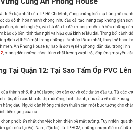
n Vững Cùng An Phong House
t triển bậc nhất của TP. Hồ Chí Minh, đang chứng kiến sự bùng nổ mạn
i tốc độ đô thị hóa nhanh chóng, nhu cầu cải tạo, nâng cấp không gian số
ác gia đình, doanh nghiệp, và chủ đầu tư đều mong muốn sở hữu những cô
ảo độ bền, tính tiện nghi và hiệu quả kinh tế lâu dài. Trong bối cảnh đó
ng định vị thế là một trong những giải pháp tối ưu nhất, thay thế hoàn h
h men. An Phong House tự hào là đơn vị tiên phong, dẫn đầu trong lĩnh
12
, mang đến những công trình chất lượng vượt trội, đáp ứng mọi yêu cầ
ng Tại Quận 12: Tại Sao Tấm Ốp PVC Lên
ắc của thành phố, thu hút lượng lớn dân cư và các dự án đầu tư. Từ các kh
h Lộc, đến các khu đô thị mới đang hình thành, nhu cầu về một không
 tiên hàng đầu. Người dân không chỉ đơn thuần cần một bức tường che chắ
ính tiện dụng của nó.
chọn phổ biến nhất cho việc hoàn thiện bề mặt tường. Tuy nhiên, qua th
i ẩm gió mùa tại Việt Nam, đặc biệt là TP.HCM, những nhược điểm cố hữu