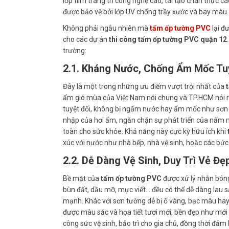
lớp film trang trí công nghệ cao, tái tạo chân thực c
được bảo vệ bởi lớp UV chống trầy xước và bay màu.
Không phải ngẫu nhiên mà
tấm ốp tường PVC
lại đ
cho các dự án
thi công tấm ốp tường PVC quận 12
trường:
2.1. Kháng Nước, Chống Ẩm Mốc Tuy
Đây là một trong những ưu điểm vượt trội nhất của
ẩm gió mùa của Việt Nam nói chung và TP.HCM nói ri
tuyệt đối, không bị ngấm nước hay ẩm mốc như sơn 
nhập của hơi ẩm, ngăn chặn sự phát triển của nấm mố
toàn cho sức khỏe. Khả năng này cực kỳ hữu ích khi
xúc với nước như nhà bếp, nhà vệ sinh, hoặc các bức
2.2. Dễ Dàng Vệ Sinh, Duy Trì Vẻ Đ
Bề mặt của
tấm ốp tường PVC
được xử lý nhẵn bóng
bùn đất, dầu mỡ, mực viết… đều có thể dễ dàng lau
mạnh. Khác với sơn tường dễ bị ố vàng, bạc màu ha
được màu sắc và họa tiết tươi mới, bền đẹp như mới 
công sức vệ sinh, bảo trì cho gia chủ, đồng thời đảm