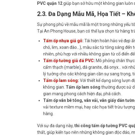
PVC quận 12
giúp bạn sở hữu một không gian luôn 
2.3. Đa Dạng Mẫu Mã, Họa Tiết – K
Sự phong phú về mẫu mã là một trong những yếu tố
Tại An Phong House, bạn có thể lựa chọn từ hàng t
Tấm ốp nhựa giả gỗ
:
Tái hiện hoàn hảo vẻ đẹp ấ
chó, lim, xoan đào…), màu sắc từ tông sáng đến 
nhiên, phù hợp với nhiều không gian từ cổ điển đến
Tấm ốp tường giả đá PVC
:
Mô phỏng chân thực v
cẩm thạch (marble), đá granite, đá onyx… với n
lý tưởng cho các không gian cần sự sang trọng, 
Tấm ốp lam sóng
:
Với thiết kế dạng sóng lượn đ
không gian.
Tấm ốp lam sóng
thường được sử dụ
gian mang phong cách hiện đại, phá cách.
Tấm ốp vân bê tông, vân vải, vân giấy dán tườ
vải texture mềm mại, hay các họa tiết trừu tượn
hàng.
Với sự đa dạng này,
thi công tấm ốp tường PVC qu
thất, giúp kiến tạo nên những không gian độc đáo,