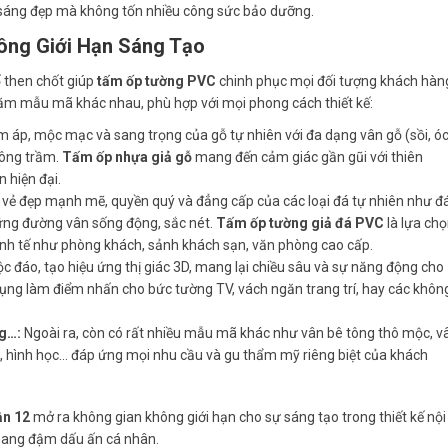
sáng đẹp mà không tốn nhiều công sức bảo dưỡng.
hông Giới Hạn Sáng Tạo
 then chốt giúp
tấm ốp tường PVC
chinh phục mọi đối tượng khách hàn
răm mẫu mã khác nhau, phù hợp với mọi phong cách thiết kế:
m áp, mộc mạc và sang trọng của gỗ tự nhiên với đa dạng vân gỗ (sồi, ó
tông trầm.
Tấm ốp nhựa giả gỗ
mang đến cảm giác gần gũi với thiên
 hiện đại.
ẻ đẹp mạnh mẽ, quyền quý và đẳng cấp của các loại đá tự nhiên như đ
hững đường vân sống động, sắc nét.
Tấm ốp tường giả đá PVC
là lựa ch
tinh tế như phòng khách, sảnh khách sạn, văn phòng cao cấp.
ộc đáo, tạo hiệu ứng thị giác 3D, mang lại chiều sâu và sự năng động cho
ng làm điểm nhấn cho bức tường TV, vách ngăn trang trí, hay các khôn
ng…:
Ngoài ra, còn có rất nhiều mẫu mã khác như vân bê tông thô mộc, v
g, hình học… đáp ứng mọi nhu cầu và gu thẩm mỹ riêng biệt của khách
ận 12
mở ra không gian không giới hạn cho sự sáng tạo trong thiết kế nội
 mang đậm dấu ấn cá nhân.