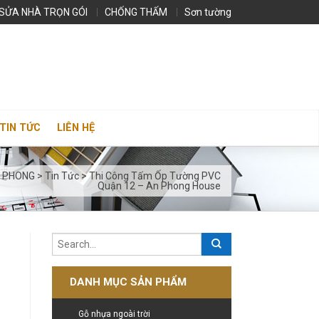
SỬA NHÀ TRỌN GÓI
CHỐNG THẤM
Sơn tường
TIN TỨC
LIÊN HỆ
N PHONG
>
Tin Tức
>
Thi Công Tấm Ốp Tường PVC
Quận 12 – An Phong House
DANH MỤC SẢN PHẨM
Gỗ nhựa ngoài trời