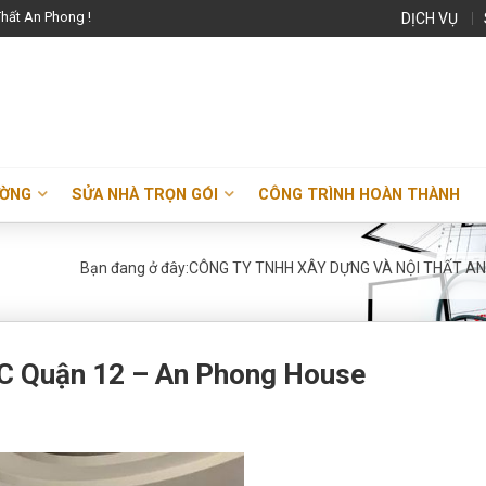
hất An Phong !
DỊCH VỤ
ƯỜNG
SỬA NHÀ TRỌN GÓI
CÔNG TRÌNH HOÀN THÀNH
Bạn đang ở đây:
CÔNG TY TNHH XÂY DỰNG VÀ NỘI THẤT A
C Quận 12 – An Phong House