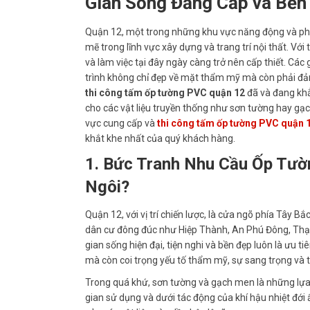
Gian Sống Đẳng Cấp và Bề
Quận 12, một trong những khu vực năng động và phá
mẽ trong lĩnh vực xây dựng và trang trí nội thất. Vớ
và làm việc tại đây ngày càng trở nên cấp thiết. C
trình không chỉ đẹp về mặt thẩm mỹ mà còn phải đảm b
thi công tấm ốp tường PVC quận 12
đã và đang khẳ
cho các vật liệu truyền thống như sơn tường hay gạc
vực cung cấp và
thi công tấm ốp tường PVC quận 
khắt khe nhất của quý khách hàng.
1. Bức Tranh Nhu Cầu Ốp Tườ
Ngôi?
Quận 12, với vị trí chiến lược, là cửa ngõ phía Tây B
dân cư đông đúc như Hiệp Thành, An Phú Đông, Thạn
gian sống hiện đại, tiện nghi và bền đẹp luôn là ưu
mà còn coi trọng yếu tố thẩm mỹ, sự sang trọng và t
Trong quá khứ, sơn tường và gạch men là những lựa 
gian sử dụng và dưới tác động của khí hậu nhiệt đớ