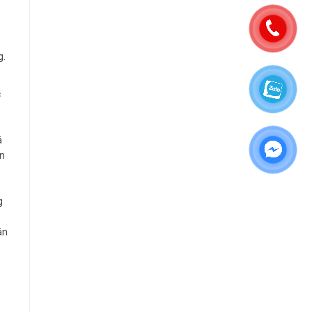
g.
c
á
ọn
g
ân