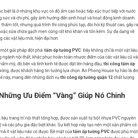
 biệt là ở những khu vực có độ ẩm cao hoặc tiếp xúc trực tiếp với nước
g sức và chi phí, gây ảnh hưởng đến sinh hoạt và hoạt động kinh doanh.
hấm tốt, nhưng quá trình thi công phức tạp, đòi hỏi kỹ thuật cao, gây r
hế hoặc sửa chữa gạch men cũng rất khó khăn và tốn kém. Sự đa dạng về
ác vật liệu mới, hiện đại hơn.
 một giải pháp đột phá:
tấm ốp tường PVC
. Đây không chỉ là một vật liệu
ng ngành nội thất, khắc phục hoàn toàn nhược điểm của các vật liệu cũ và
thẩm mỹ, độ bền và tính kinh tế được đặt lên hàng đầu,
thi công tấm ốp
ớng, được khách hàng tin tưởng lựa chọn. An Phong House tự hào là đ
 thế này, mang đến những dịch vụ
thi công ốp tường quận 12
chất lượng
Những Ưu Điểm “Vàng” Giúp Nó Chinh
ật liệu trang trí nội thất tổng hợp, được sản xuất từ bột nhựa PVC nguyên
) và các phụ gia đặc biệt khác. Sự kết hợp này tạo nên một sản phẩm có
 mà ít vật liệu nào có được. Bề mặt của
tấm ốp tường PVC
được phủ một