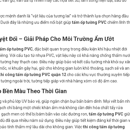
ác vân gỗ, vân đá tự nhiên hay các họa tiết 3D, lam sóng hiện đại, sau đó
ược mệnh danh là “vật liệu của tương lai” và trở thành lựa chọn hàng đầu
. Dưới đây là những ưu điểm nổi bật giúp
tấm ốp tường PVC
chiếm lĩnh th
ệt Đối – Giải Pháp Cho Môi Trường Ẩm Ướt
tấm ốp tường PVC
, đặc biệt quan trọng trong điều kiện khí hậu nhiệt đới
êng. Với cấu tạo từ nhựa PVC, vật liệu này có khả năng chống thấm nư
tường hay thạch cao. Điều này giúp bảo vệ kết cấu tường nhà khỏi sự x
c, vi khuẩn gây hại, giữ cho không gian luôn khô thoáng, sạch sẽ và an
thi công tấm ốp tường PVC quận 12
cho các khu vực thường xuyên tiếp
 tường ngoài trời, tường tiếp giáp với nhà hàng xóm có độ ẩm cao.
ẹp Bền Màu Theo Thời Gian
 và phủ lớp UV bảo vệ, giúp ngăn chặn bụi bẩn bám dính. Mọi vết bẩn n
 sạch chỉ bằng một chiếc khăn ẩm mà không cần đến hóa chất tẩy rửa
y gạch men có thể bị bám bẩn vào các đường ron,
tấm ốp tường PVC
giữ
dù đã qua nhiều năm sử dụng. Điều này giúp tiết kiệm đáng kể thời gian 
 bảo tính thẩm mỹ lâu dài cho không gian. Việc
thi công tấm ốp tường