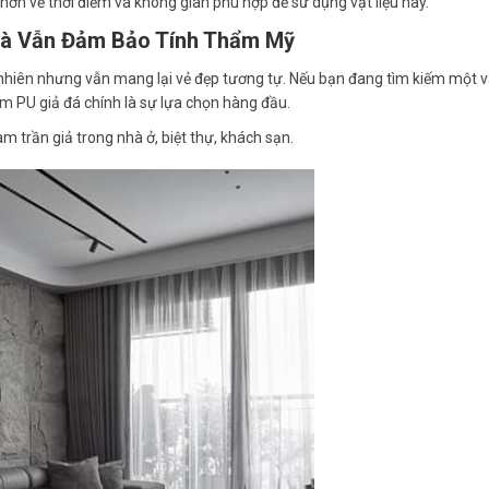
õ hơn về thời điểm và không gian phù hợp để sử dụng vật liệu này.
 Mà Vẫn Đảm Bảo Tính Thẩm Mỹ
ự nhiên nhưng vẫn mang lại vẻ đẹp tương tự. Nếu bạn đang tìm kiếm một v
tấm PU giả đá chính là sự lựa chọn hàng đầu.
làm trần giả trong nhà ở, biệt thự, khách sạn.