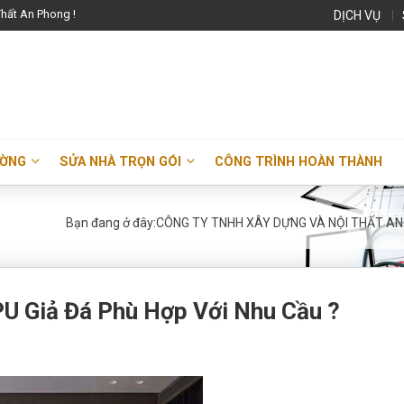
hất An Phong !
DỊCH VỤ
ƯỜNG
SỬA NHÀ TRỌN GÓI
CÔNG TRÌNH HOÀN THÀNH
Bạn đang ở đây:
CÔNG TY TNHH XÂY DỰNG VÀ NỘI THẤT A
U Giả Đá Phù Hợp Với Nhu Cầu ?