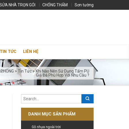
SỬA NHÀ TRỌN GÓI
CHỐNG THẤM
Sơn tường
TIN TỨC
LIÊN HỆ
N PHONG
>
Tin Tức
>
Khi Nào Nên Sử Dụng Tấm PU
Giả Đá Phù Hợp Với Nhu Cầu ?
DANH MỤC SẢN PHẨM
Gỗ nhựa ngoài trời