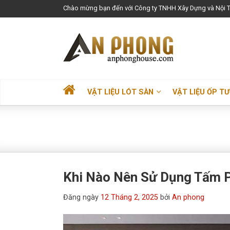
Chào mừng bạn đến với Công ty TNHH Xây Dựng và Nội T
VẬT LIỆU LÓT SÀN
VẬT LIỆU ỐP T
Khi Nào Nên Sử Dụng Tấm P
Đăng ngày
12 Tháng 2, 2025
bởi
An phong