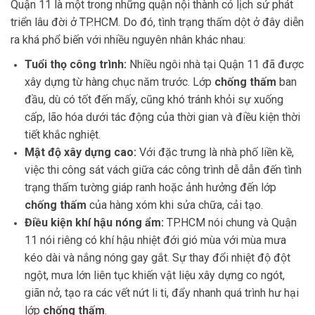
Quận 11 là một trong những quận nội thành có lịch sử phát
triển lâu đời ở TP.HCM. Do đó, tình trạng thấm dột ở đây diễn
ra khá phổ biến với nhiều nguyên nhân khác nhau:
Tuổi thọ công trình:
Nhiều ngôi nhà tại Quận 11 đã được
xây dựng từ hàng chục năm trước. Lớp
chống thấm
ban
đầu, dù có tốt đến mấy, cũng khó tránh khỏi sự xuống
cấp, lão hóa dưới tác động của thời gian và điều kiện thời
tiết khắc nghiệt.
Mật độ xây dựng cao:
Với đặc trưng là nhà phố liền kề,
việc thi công sát vách giữa các công trình dễ dẫn đến tình
trạng thấm tường giáp ranh hoặc ảnh hưởng đến lớp
chống thấm
của hàng xóm khi sửa chữa, cải tạo.
Điều kiện khí hậu nóng ẩm:
TP.HCM nói chung và Quận
11 nói riêng có khí hậu nhiệt đới gió mùa với mùa mưa
kéo dài và nắng nóng gay gắt. Sự thay đổi nhiệt độ đột
ngột, mưa lớn liên tục khiến vật liệu xây dựng co ngót,
giãn nở, tạo ra các vết nứt li ti, đẩy nhanh quá trình hư hại
lớp
chống thấm
.