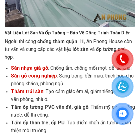
Vật Liệu Lót Sàn Và Ốp Tường – Bảo Vệ Công Trình Toàn Diện
Ngoài thi công
chống thấm quận 11
, An Phong House còn
tư vấn và cung cấp các vật liệu
lót sàn
và
ốp tường
phù
hợp:
Sàn nhựa giả gỗ
: Chống ẩm, chống mối mọt, dễ lau chùi.
Sàn gỗ công nghiệp
: Sang trọng, bền màu, thích hợp cho
phòng khách, phòng ngủ.
Thảm trải sàn
: Tạo cảm giác êm ái, giảm tiếng ồn cho
văn phòng, nhà ở.
Tấm ốp tường PVC vân đá, giả gỗ
: Thẩm mỹ cao, chống
nước, dễ thi công.
Tấm ốp than tre, ốp PU
: Tạo điểm nhấn ấn tượng, thân
thiện môi trường.