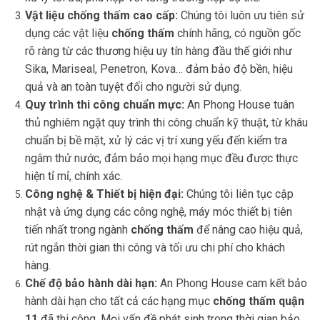
Vật liệu chống thấm cao cấp:
Chúng tôi luôn ưu tiên sử
dụng các vật liệu
chống thấm
chính hãng, có nguồn gốc
rõ ràng từ các thương hiệu uy tín hàng đầu thế giới như
Sika, Mariseal, Penetron, Kova… đảm bảo độ bền, hiệu
quả và an toàn tuyệt đối cho người sử dụng.
Quy trình thi công chuẩn mực:
An Phong House tuân
thủ nghiêm ngặt quy trình thi công chuẩn kỹ thuật, từ khâu
chuẩn bị bề mặt, xử lý các vị trí xung yếu đến kiểm tra
ngâm thử nước, đảm bảo mọi hạng mục đều được thực
hiện tỉ mỉ, chính xác.
Công nghệ & Thiết bị hiện đại:
Chúng tôi liên tục cập
nhật và ứng dụng các công nghệ, máy móc thiết bị tiên
tiến nhất trong ngành
chống thấm
để nâng cao hiệu quả,
rút ngắn thời gian thi công và tối ưu chi phí cho khách
hàng.
Chế độ bảo hành dài hạn:
An Phong House cam kết bảo
hành dài hạn cho tất cả các hạng mục
chống thấm quận
11
đã thi công. Mọi vấn đề phát sinh trong thời gian bảo