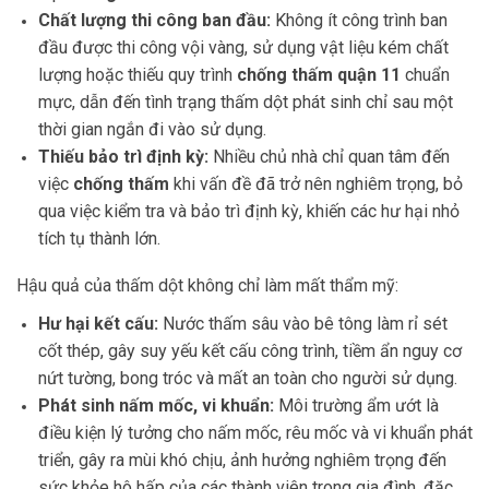
Chất lượng thi công ban đầu:
Không ít công trình ban
đầu được thi công vội vàng, sử dụng vật liệu kém chất
lượng hoặc thiếu quy trình
chống thấm quận 11
chuẩn
mực, dẫn đến tình trạng thấm dột phát sinh chỉ sau một
thời gian ngắn đi vào sử dụng.
Thiếu bảo trì định kỳ:
Nhiều chủ nhà chỉ quan tâm đến
việc
chống thấm
khi vấn đề đã trở nên nghiêm trọng, bỏ
qua việc kiểm tra và bảo trì định kỳ, khiến các hư hại nhỏ
tích tụ thành lớn.
Hậu quả của thấm dột không chỉ làm mất thẩm mỹ:
Hư hại kết cấu:
Nước thấm sâu vào bê tông làm rỉ sét
cốt thép, gây suy yếu kết cấu công trình, tiềm ẩn nguy cơ
nứt tường, bong tróc và mất an toàn cho người sử dụng.
Phát sinh nấm mốc, vi khuẩn:
Môi trường ẩm ướt là
điều kiện lý tưởng cho nấm mốc, rêu mốc và vi khuẩn phát
triển, gây ra mùi khó chịu, ảnh hưởng nghiêm trọng đến
sức khỏe hô hấp của các thành viên trong gia đình, đặc