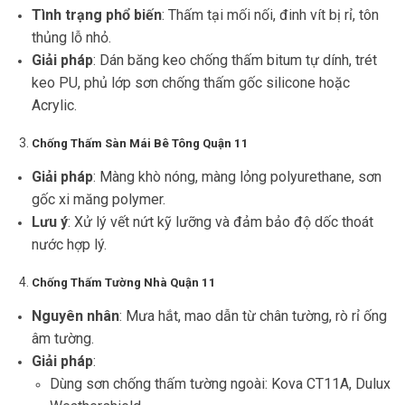
Tình trạng phổ biến
: Thấm tại mối nối, đinh vít bị rỉ, tôn
thủng lỗ nhỏ.
Giải pháp
: Dán băng keo chống thấm bitum tự dính, trét
keo PU, phủ lớp sơn chống thấm gốc silicone hoặc
Acrylic.
Chống Thấm Sàn Mái Bê Tông Quận 11
Giải pháp
: Màng khò nóng, màng lỏng polyurethane, sơn
gốc xi măng polymer.
Lưu ý
: Xử lý vết nứt kỹ lưỡng và đảm bảo độ dốc thoát
nước hợp lý.
Chống Thấm Tường Nhà Quận 11
Nguyên nhân
: Mưa hắt, mao dẫn từ chân tường, rò rỉ ống
âm tường.
Giải pháp
:
Dùng sơn chống thấm tường ngoài: Kova CT11A, Dulux