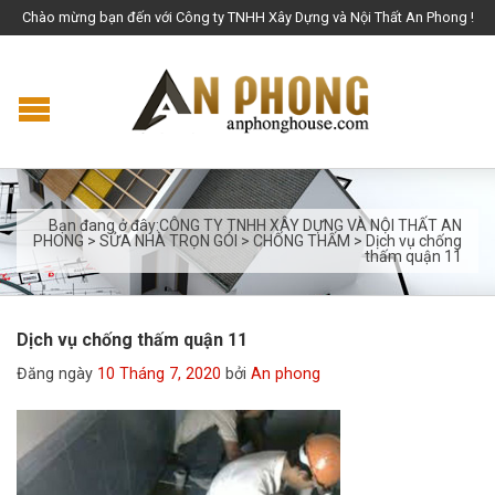
Chào mừng bạn đến với Công ty TNHH Xây Dựng và Nội Thất An Phong !
Bạn đang ở đây:
CÔNG TY TNHH XÂY DỰNG VÀ NỘI THẤT AN
PHONG
>
SỬA NHÀ TRỌN GÓI
>
CHỐNG THẤM
>
Dịch vụ chống
thấm quận 11
Dịch vụ chống thấm quận 11
Đăng ngày
10 Tháng 7, 2020
bởi
An phong