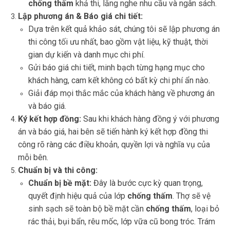
chống thấm
khả thi, lắng nghe nhu cầu và ngân sách.
Lập phương án & Báo giá chi tiết:
Dựa trên kết quả khảo sát, chúng tôi sẽ lập phương án
thi công tối ưu nhất, bao gồm vật liệu, kỹ thuật, thời
gian dự kiến và danh mục chi phí.
Gửi báo giá chi tiết, minh bạch từng hạng mục cho
khách hàng, cam kết không có bất kỳ chi phí ẩn nào.
Giải đáp mọi thắc mắc của khách hàng về phương án
và báo giá.
Ký kết hợp đồng:
Sau khi khách hàng đồng ý với phương
án và báo giá, hai bên sẽ tiến hành ký kết hợp đồng thi
công rõ ràng các điều khoản, quyền lợi và nghĩa vụ của
mỗi bên.
Chuẩn bị và thi công:
Chuẩn bị bề mặt:
Đây là bước cực kỳ quan trọng,
quyết định hiệu quả của lớp
chống thấm
. Thợ sẽ vệ
sinh sạch sẽ toàn bộ bề mặt cần
chống thấm
, loại bỏ
rác thải, bụi bẩn, rêu mốc, lớp vữa cũ bong tróc. Trám