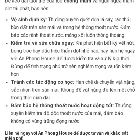
Để kéo dài tuổi thọ của lớp
chống thấm
và ngăn ngừa thấm
dột tái phát, bạn nên:
Vệ sinh định kỳ:
Thường xuyên quét dọn lá cây, rác thải,
bùn đất trên sàn mái và trong hệ thống thoát nước. Đảm
bảo các rãnh thoát nước, máng xối luôn thông thoáng.
Kiểm tra và sửa chữa ngay:
Khi phát hiện bất kỳ vết nứt,
bong tróc hay dấu hiệu thấm dột nhỏ nào, hãy liên hệ ngay
với An Phong House để được kiểm tra và xử lý kịp thời.
Đừng để tình trạng nhỏ trở nên nghiêm trọng và tốn kém
hơn.
Tránh các tác động cơ học:
Hạn chế di chuyển vật nặng,
sắc nhọn trên sàn mái. Không để vật nặng đè lên một chỗ
trong thời gian dài.
Đảm bảo hệ thống thoát nước hoạt động tốt:
Thường
xuyên kiểm tra độ dốc thoát nước của mái, đảm bảo
không có vùng trũng đọng nước.
Liên hệ ngay với An Phong House để được tư vấn và khảo sát
miễn phí!