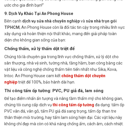
ước cho gia đình bạn!”
9. Dịch Vụ Khác Tại An Phong House
Bên cạnh
dịch vụ sửa nhà chuyên nghiệp
và
sửa nhà trọn gói
TPHCM
, An Phong House còn là đối tác tin cậy trong nhiều lĩnh vực
xây dựng và hoàn thiện nội thất khác, mang đến giải pháp toàn
diện cho không gian sống của bạn:
Chống thấm, xử lý thấm dột triệt để
Chúng tôi là chuyên gia trong lĩnh vực chống thấm, xử lý dột cho
sân thượng, nhà vệ sinh, tường nhà, tầng hầm, ban công bằng các
vật liệu và công nghệ chống thấm tiên tiến nhất như Sika, Kova,
Intoc. An Phong House cam kết
chống thấm dột chuyên
nghiệp
triệt để 100%, bảo hành dài hạn.
Thi công tấm ốp tường: PVC, PU giả đá, lam sóng
Để tạo điểm nhấn ấn tượng và nâng tầm thẩm mỹ cho không gian,
chúng tôi cung cấp dịch vụ
thi công tấm ốp tường
đa dạng: tấm ốp
PVC vân đá, vân gỗ, tấm PU giả đá sang trọng, tấm ốp than tre
thân thiện môi trường, hay tấm lam sóng hiện đại. Các vật liệu này
không chỉ đẹp mà còn có khả năng chống ẩm, cách âm, cách nhiệt.