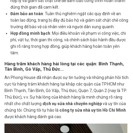
hợp lý và giám sát chặt chẽ để đảm bảo công trình hoàn thành
đúng thời gian đã cam kết.
Đảm bảo an toàn
: Tuân thủ nghiêm ngặt các quy định về an
toàn lao động, trang bị đầy đủ bảo hộ và giám sát chặt chẽ công
trường để bảo vệ cả nhân viên và người dân xung quanh.
Hợp đồng minh bạch
: Mọi điều khoản về phạm vi công việc, chi
phí, vật tư, thời gian thi công, và chính sách bảo hành đều được
ghi rõ ràng trong hợp đồng, giúp khách hàng hoàn toàn yên
tâm.
Hàng trăm khách hàng hài lòng tại các quận: Bình Thạnh,
Tân Bình, Gò Vấp, Thủ Đức…
An Phong House đã nhận được sự tin tưởng và những phản hồi tích
cực từ hàng trăm khách hàng tại khắp các quận của TP.HCM như
Bình Thạnh, Tân Bình, Gò Vấp, Thủ Đức, Quận 7, Quận 2 (nay là TP.
Thủ Đức), v.v. Sự hài lòng của khách hàng là minh chứng rõ ràng
nhất cho chất lượng
dịch vụ sửa nhà chuyên nghiệp
và uy tín của
chúng tôi. Chúng tôi tự hào là
công ty sửa nhà uy tín Hồ Chí Minh
được khách hàng đánh giá cao.