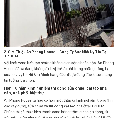
2. Giới Thiệu An Phong House – Công Ty Sửa Nhà Uy Tín Tại
TP.HCM
Với khát vọng kiến tạo những không gian sống hoàn hảo, An Phong
House đã và đang khẳng định vị thế là một trong những
công ty
sửa nhà uy tín Hồ Chí Minh
hàng đầu, được đông đảo khách hàng
tin tưởng lựa chọn.
Hơn 10 năm kinh nghiệm thi công sửa chữa, cải tạo nhà
dân, nhà phố, biệt thự
An Phong House tự hào có hơn một thập kỷ kinh nghiệm trong lĩnh
vực xây dựng, sửa chữa và
thi công cải tạo nhà ở
tại TP.HCM.
Chúng tôi đã thực hiện thành công hàng trăm dự án đa dạng, từ
việc
sửa chữa nhà giá rẻ
cho nhà cấp 4, cải tạo nhà phố cũ kỹ, đến