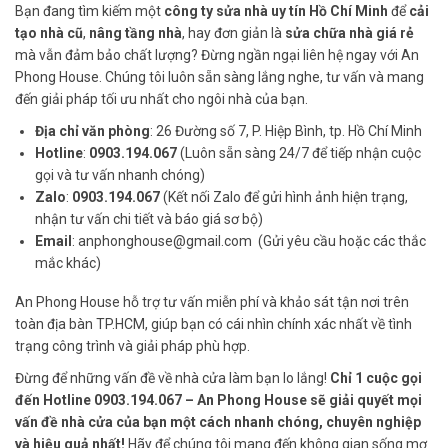
Bạn đang tìm kiếm một
công ty sửa nhà uy tín Hồ Chí Minh
để
cải
tạo nhà cũ
,
nâng tầng nhà
, hay đơn giản là
sửa chữa nhà giá rẻ
mà vẫn đảm bảo chất lượng? Đừng ngần ngại liên hệ ngay với An
Phong House. Chúng tôi luôn sẵn sàng lắng nghe, tư vấn và mang
đến giải pháp tối ưu nhất cho ngôi nhà của bạn.
Địa chỉ văn phòng
: 26 Đường số 7, P. Hiệp Bình, tp. Hồ Chí Minh
Hotline
:
0903.194.067
(Luôn sẵn sàng 24/7 để tiếp nhận cuộc
gọi và tư vấn nhanh chóng)
Zalo
:
0903.194.067
(Kết nối Zalo để gửi hình ảnh hiện trạng,
nhận tư vấn chi tiết và báo giá sơ bộ)
Email
: anphonghouse@gmail.com (Gửi yêu cầu hoặc các thắc
mắc khác)
An Phong House hỗ trợ tư vấn miễn phí và khảo sát tận nơi trên
toàn địa bàn TP.HCM, giúp bạn có cái nhìn chính xác nhất về tình
trạng công trình và giải pháp phù hợp.
Đừng để những vấn đề về nhà cửa làm bạn lo lắng!
Chỉ 1 cuộc gọi
đến Hotline 0903.194.067 – An Phong House sẽ giải quyết mọi
vấn đề nhà cửa của bạn một cách nhanh chóng, chuyên nghiệp
và hiệu quả nhất!
Hãy để chúng tôi mang đến không gian sống mơ