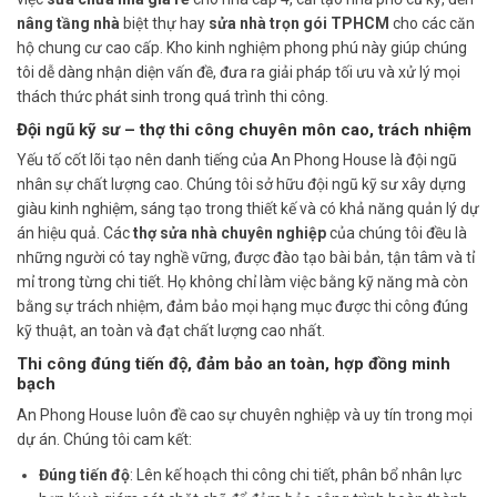
nâng tầng nhà
biệt thự hay
sửa nhà trọn gói TPHCM
cho các căn
hộ chung cư cao cấp. Kho kinh nghiệm phong phú này giúp chúng
tôi dễ dàng nhận diện vấn đề, đưa ra giải pháp tối ưu và xử lý mọi
thách thức phát sinh trong quá trình thi công.
Đội ngũ kỹ sư – thợ thi công chuyên môn cao, trách nhiệm
Yếu tố cốt lõi tạo nên danh tiếng của An Phong House là đội ngũ
nhân sự chất lượng cao. Chúng tôi sở hữu đội ngũ kỹ sư xây dựng
giàu kinh nghiệm, sáng tạo trong thiết kế và có khả năng quản lý dự
án hiệu quả. Các
thợ sửa nhà chuyên nghiệp
của chúng tôi đều là
những người có tay nghề vững, được đào tạo bài bản, tận tâm và tỉ
mỉ trong từng chi tiết. Họ không chỉ làm việc bằng kỹ năng mà còn
bằng sự trách nhiệm, đảm bảo mọi hạng mục được thi công đúng
kỹ thuật, an toàn và đạt chất lượng cao nhất.
Thi công đúng tiến độ, đảm bảo an toàn, hợp đồng minh
bạch
An Phong House luôn đề cao sự chuyên nghiệp và uy tín trong mọi
dự án. Chúng tôi cam kết:
Đúng tiến độ
: Lên kế hoạch thi công chi tiết, phân bổ nhân lực