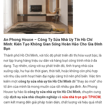
An Phong House – Công Ty Sửa Nhà Uy Tín Hồ Chí
Minh: Kiến Tạo Không Gian Sống Hoàn Hảo Cho Gia Đình
Bạn
Thành phố Hồ Chí Minh, với tốc độ phát triển đô thị hóa vượt bậc, là
nơi tập trung hàng triệu cư dân và hàng loạt công trình nhà ở đa
dạng. Tuy nhiên, cùng với sự phát triển đó, tình trạng nhà cửa
xuống cấp, hư hại do thời gian, thời tiết, hoặc không còn phù hợp
với nhu cầu sinh hoạt hiện đại ngày càng trở nên phổ biến. Việc tìm
kiếm một
công ty sửa nhà uy tín Hồ Chí Minh
để “thay áo mới” cho
tổ ấm của mình là mong muốn của rất nhiều gia đình. An Phong
House tự hào là
công ty sửa nhà uy tín Hồ Chí Minh
, chuyên cung
cấp
dịch vụ sửa nhà chuyên nghiệp
và
sửa nhà trọn gói TPHCM
,
cam kết mang đến giải pháp toàn diện, chất lượng và hiệu quả nhất