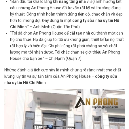
“Ban đầu tôi khá lo lắng khi
nâng tầng nhà
vì sợ ảnh hưởng kết
cấu, nhưng An Phong House đã tư vấn rất kỹ và thi công đúng
kỹ thuật. Công trình hoàn thành đúng tiến độ, chắc chắn và đẹp
hơn tôi mong đợi. Đây đúng là một
công ty sửa nhà uy tín Hồ
Chí Minh
.” – Anh Minh (Quận Tân Phú).
“Tôi đã chọn An Phong House để
cải tạo nhà cũ
thành một căn
hộ cho thuê. Họ đã giúp tôi tối ưu không gian, thiết kế lại nội thất
rất hợp lý và hiện đại. Chi phí cũng rất phải chăng so với chất
lượng mà tôi nhận được. Tôi chắc chắn sẽ giới thiệu An Phong
House cho bạn bè.” – Chị Hạnh (Quận 7).
Những đánh giá tích cực này là minh chứng rõ ràng nhất cho chất
lượng, uy tín và sự tận tâm của An Phong House –
công ty sửa
nhà uy tín Hồ Chí Minh
.