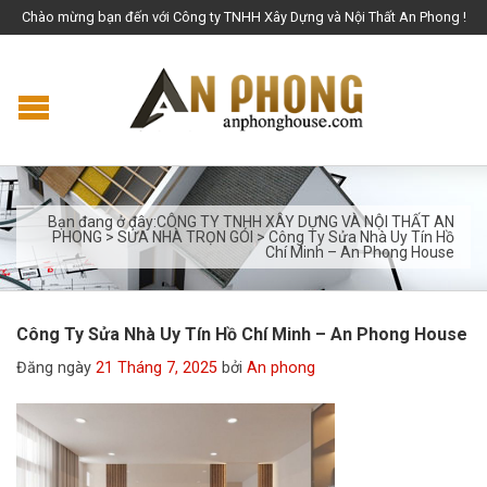
Chào mừng bạn đến với Công ty TNHH Xây Dựng và Nội Thất An Phong !
Bạn đang ở đây:
CÔNG TY TNHH XÂY DỰNG VÀ NỘI THẤT AN
PHONG
>
SỬA NHÀ TRỌN GÓI
>
Công Ty Sửa Nhà Uy Tín Hồ
Chí Minh – An Phong House
Công Ty Sửa Nhà Uy Tín Hồ Chí Minh – An Phong House
Đăng ngày
21 Tháng 7, 2025
bởi
An phong