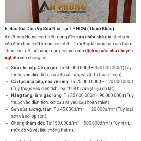
6. Báo Giá Dịch Vụ Sửa Nhà Tại TP.HCM (Tham Khảo)
An Phong House cam kết mang đến
sửa chữa nhà giá rẻ
nhưng
vẫn đảm bảo chất lượng cao nhất. Dưới đây là bảng báo giá tham
khảo cho một số hạng mục phổ biến của
dịch vụ sửa nhà chuyên
nghiệp
của chúng tôi:
Sửa nhà cấp 4 trọn gói
: Từ 60.000.000đ – 350.000.000đ (Tùy
thuộc vào diện tích, mức độ cải tạo, và vật tư hoàn thiện).
Cải tạo nhà bếp, nhà vệ sinh
: Từ 25.000.000đ – 120.000.000đ
(Tùy thuộc vào diện tích, loại thiết bị và vật liệu ốp lát).
Nâng tầng, làm gác lửng
: Từ 35.000.000đ – 90.000.000đ (Tùy
thuộc vào diện tích, kết cấu và yêu cầu hoàn thiện).
Sơn sửa tường, trần
: Từ 45.000đ/m² – 120.000đ/m² (Tùy loại
sơn và số lớp sơn).
Chống thấm dột
: Từ 150.000đ/m² – 500.000đ/m² (Tùy vị trí,
mức độ và vật liệu chống thấm).