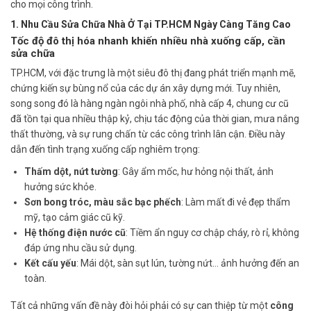
cho mọi công trình.
1. Nhu Cầu Sửa Chữa Nhà Ở Tại TP.HCM Ngày Càng Tăng Cao
Tốc độ đô thị hóa nhanh khiến nhiều nhà xuống cấp, cần
sửa chữa
TP.HCM, với đặc trưng là một siêu đô thị đang phát triển mạnh mẽ,
chứng kiến sự bùng nổ của các dự án xây dựng mới. Tuy nhiên,
song song đó là hàng ngàn ngôi nhà phố, nhà cấp 4, chung cư cũ
đã tồn tại qua nhiều thập kỷ, chịu tác động của thời gian, mưa nắng
thất thường, và sự rung chấn từ các công trình lân cận. Điều này
dẫn đến tình trạng xuống cấp nghiêm trọng:
Thấm dột, nứt tường
: Gây ẩm mốc, hư hỏng nội thất, ảnh
hưởng sức khỏe.
Sơn bong tróc, màu sắc bạc phếch
: Làm mất đi vẻ đẹp thẩm
mỹ, tạo cảm giác cũ kỹ.
Hệ thống điện nước cũ
: Tiềm ẩn nguy cơ chập cháy, rò rỉ, không
đáp ứng nhu cầu sử dụng.
Kết cấu yếu
: Mái dột, sàn sụt lún, tường nứt… ảnh hưởng đến an
toàn.
Tất cả những vấn đề này đòi hỏi phải có sự can thiệp từ một
công