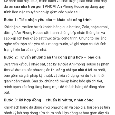
Để đảm bảo hiệu quả, minh bạch và chất lượng cao nhất cho mọi
dự án
sửa nhà trọn gói TPHCM
, An Phong House áp dụng quy
trình làm việc chuyên nghiệp gồm các bước sau:
Bước 1: Tiếp nhận yêu cầu – khảo sát công trình
Khi nhận được liên hệ từ khách hàng qua hotline, Zalo, hoặc email,
đội ngũ An Phong House sẽ nhanh chóng tiếp nhận thông tin và
sắp xếp lịch hẹn khảo sát thực tế tại công trình. Chúng tôi sẽ lắng
nghe cẩn thận các yêu cầu, mong muốn, và ghi nhận chi tiết tình
trạng hiện tại của ngôi nhà.
Bước 2: Tư vấn phương án thi công phù hợp – báo giá
Dựa trên kết quả khảo sát, các kỹ sư của An Phong House sẽ phân
tích và đưa ra các phương án
thi công cải tạo nhà ở
tối ưu nhất,
bao gồm cả giải pháp kỹ thuật, vật liệu sử dụng, và dự toán thời
gian hoàn thành. Sau đó, chúng tôi sẽ lập bảng báo giá chi tiết,
minh bạch, rõ ràng từng hạng mục để khách hàng dễ dàng nắm
bắt.
Bước 3: Ký hợp đồng – chuẩn bị vật tư, nhân công
Khi khách hàng đã đồng ý với phương án và báo giá, hai bên sẽ tiến
hành ký kết hợp đồng sửa chữa nhà. Hợp đồng sẽ bao gồm đầy đủ