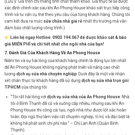
(Lưu ý: Giá trên chỉ mang tính chất tham khảo. Giá thực tế sẽ được
xác định chính xác sau khi An Phong House khảo sát trực tiếp công
trình và tư vấn cụ thể theo yêu cầu của từng khách hàng. Chúng tôi
cam kết đưa ra mức
sửa chữa nhà giá rẻ
nhất thị trường mà vẫn
đảm bảo chất lượng công trình.)
Liên hệ ngay Hotline: 0903.194.067 để được khảo sát & báo
giá MIỄN PHÍ và chi tiết nhất cho ngôi nhà của bạn!
7. Đánh Giá Của Khách Hàng Về An Phong House
Niềm tin và sự hài lòng của khách hàng chính là động lực lớn nhất
để An Phong House không ngừng phát triển và nâng cao chất
lượng
dịch vụ sửa nhà chuyên nghiệp
. Dưới đây là một vài nhận
xét chân thực từ khách hàng đã sử dụng
dịch vụ sửa nhà trọn gói
TPHCM
của chúng tôi:
“Tôi rất hài lòng với
dịch vụ sửa nhà của An Phong House
. Nhà
tôi ở Bình Thạnh đã cũ và xuống cấp nhiều, nhưng sau khi An
Phong House thi công cải tạo, ngôi nhà như được lột xác hoàn
toàn. Đội ngũ thợ làm việc rất chuyên nghiệp, tỉ mỉ, và đặc biệt là
không hề phát sinh chi phí nào.” – Chị Lan Anh (Quận Bình
Thạnh).