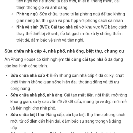
tiện nghi với hệ thống tủ bếp mới, thiết bị thông minh, cải
thiện thông gió và ánh sáng.
Phòng ngủ
: Sửa chữa, trang trí lại phòng ngủ để tạo không
gian riêng tư, thư giãn và phù hợp với phong cách cá nhân.
Nhà vệ sinh (WC)
:
Cải tạo nhà cũ
với khu vực WC bằng cách
thay thế thiết bị vệ sinh, ốp lát gạch mới, xử lý chống thấm
triệt để, đảm bảo vệ sinh và tiện nghi.
Sửa chữa nhà cấp 4, nhà phố, nhà ống, biệt thự, chung cư
An Phong House có kinh nghiệm
thi công cải tạo nhà ở
đa dạng
các loại hình công trình:
Sửa chữa nhà cấp 4
: Biến những căn nhà cấp 4 đã cũ kỹ, chật
chội thành không gian sống hiện đại, thoáng đãng và tối ưu
công năng.
Sửa chữa nhà phố, nhà ống
: Cải tạo mặt tiền, nội thất, mở rộng
không gian, xử lý các vấn đề về kết cấu, mang lại vẻ đẹp mới mẻ
và tiện nghi cho nhà phố.
Sửa chữa biệt thự
: Nâng cấp, cải tạo biệt thự theo phong cách
mới, từ cổ điển đến hiện đại, đảm bảo sự sang trọng và đẳng
cấp.