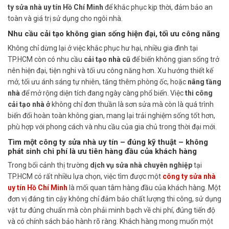
ty sửa nhà uy tín Hồ Chí Minh
để khắc phục kịp thời, đảm bảo an
toàn và giá trị sử dụng cho ngôi nhà.
Nhu cầu cải tạo không gian sống hiện đại, tối ưu công năng
Không chỉ dừng lại ở việc khắc phục hư hại, nhiều gia đình tại
TP.HCM còn có nhu cầu
cải tạo nhà cũ
để biến không gian sống trở
nên hiện đại, tiện nghi và tối ưu công năng hơn. Xu hướng thiết kế
mở, tối ưu ánh sáng tự nhiên, tăng thêm phòng ốc, hoặc
nâng tầng
nhà
để mở rộng diện tích đang ngày càng phổ biến. Việc
thi công
cải tạo nhà ở
không chỉ đơn thuần là sơn sửa mà còn là quá trình
biến đổi hoàn toàn không gian, mang lại trải nghiệm sống tốt hơn,
phù hợp với phong cách và nhu cầu của gia chủ trong thời đại mới.
Tìm một công ty sửa nhà uy tín – đúng kỹ thuật – không
phát sinh chi phí là ưu tiên hàng đầu của khách hàng
Trong bối cảnh thị trường
dịch vụ sửa nhà chuyên nghiệp
tại
TP.HCM có rất nhiều lựa chọn, việc tìm được một
công ty sửa nhà
uy tín Hồ Chí Minh
là mối quan tâm hàng đầu của khách hàng. Một
đơn vị đáng tin cậy không chỉ đảm bảo chất lượng thi công, sử dụng
vật tư đúng chuẩn mà còn phải minh bạch về chi phí, đúng tiến độ
và có chính sách bảo hành rõ ràng. Khách hàng mong muốn một