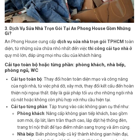
3. Dịch Vụ Sửa Nhà Trọn Gói Tại An Phong House Gồm Những
Gì?
An Phong House cung cấp
dịch vụ sửa nhà trọn gói TPHCM
toàn
diện, từ những sửa chữa nhỏ nhất đến việc
thi công cải tạo nhà ở
quy mô lớn, đáp ứng mọi nhu cầu của khách hàng.
Cải tạo toàn bộ hoặc từng phần: phòng khách, nhà bếp,
phòng ngủ, WC
Cải tạo toàn bộ
: Thay đổi hoàn toàn diện mạo và công năng
của ngôi nhà, từ việc phá dỡ, xây mới, thay đổi kết cấu đến hoàn
thiện nội ngoại thất. Đây là giải pháp tối ưu cho những ngôi nhà
cũ nát hoặc không còn phù hợp với nhu cầu hiện tại.
Cải tạo từng phần
: Tập trung vào các không gian cụ thể như:
Phòng khách
: Nâng cấp không gian tiếp khách, bao gồm
sơn mới, ốp lát, làm trần thạch cao, lắp đặt hệ thống đèn,
trang trí nội thất để tạo điểm nhấn sang trọng và ấm cúng.
Nhà bếp
: Biến phòng bếp cũ kỹ thành không gian hiện đại,