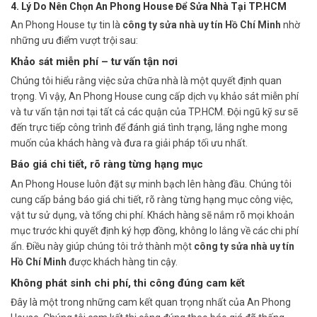
4. Lý Do Nên Chọn An Phong House Để Sửa Nhà Tại TP.HCM
An Phong House tự tin là
công ty sửa nhà uy tín Hồ Chí Minh
nhờ
những ưu điểm vượt trội sau:
Khảo sát miễn phí – tư vấn tận nơi
Chúng tôi hiểu rằng việc sửa chữa nhà là một quyết định quan
trọng. Vì vậy, An Phong House cung cấp dịch vụ khảo sát miễn phí
và tư vấn tận nơi tại tất cả các quận của TP.HCM. Đội ngũ kỹ sư sẽ
đến trực tiếp công trình để đánh giá tình trạng, lắng nghe mong
muốn của khách hàng và đưa ra giải pháp tối ưu nhất.
Báo giá chi tiết, rõ ràng từng hạng mục
An Phong House luôn đặt sự minh bạch lên hàng đầu. Chúng tôi
cung cấp bảng báo giá chi tiết, rõ ràng từng hạng mục công việc,
vật tư sử dụng, và tổng chi phí. Khách hàng sẽ nắm rõ mọi khoản
mục trước khi quyết định ký hợp đồng, không lo lắng về các chi phí
ẩn. Điều này giúp chúng tôi trở thành một
công ty sửa nhà uy tín
Hồ Chí Minh
được khách hàng tin cậy.
Không phát sinh chi phí, thi công đúng cam kết
Đây là một trong những cam kết quan trọng nhất của An Phong