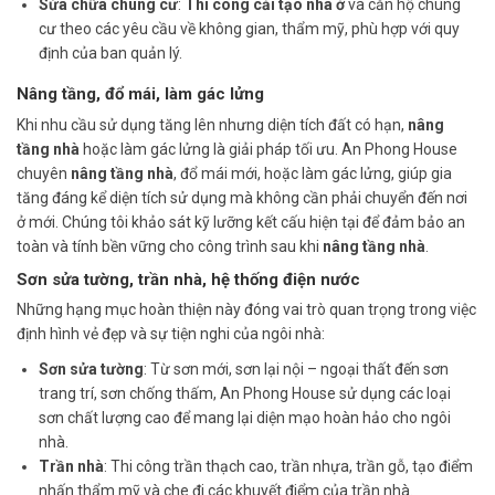
Sửa chữa chung cư
:
Thi công cải tạo nhà ở
và căn hộ chung
cư theo các yêu cầu về không gian, thẩm mỹ, phù hợp với quy
định của ban quản lý.
Nâng tầng, đổ mái, làm gác lửng
Khi nhu cầu sử dụng tăng lên nhưng diện tích đất có hạn,
nâng
tầng nhà
hoặc làm gác lửng là giải pháp tối ưu. An Phong House
chuyên
nâng tầng nhà
, đổ mái mới, hoặc làm gác lửng, giúp gia
tăng đáng kể diện tích sử dụng mà không cần phải chuyển đến nơi
ở mới. Chúng tôi khảo sát kỹ lưỡng kết cấu hiện tại để đảm bảo an
toàn và tính bền vững cho công trình sau khi
nâng tầng nhà
.
Sơn sửa tường, trần nhà, hệ thống điện nước
Những hạng mục hoàn thiện này đóng vai trò quan trọng trong việc
định hình vẻ đẹp và sự tiện nghi của ngôi nhà:
Sơn sửa tường
: Từ sơn mới, sơn lại nội – ngoại thất đến sơn
trang trí, sơn chống thấm, An Phong House sử dụng các loại
sơn chất lượng cao để mang lại diện mạo hoàn hảo cho ngôi
nhà.
Trần nhà
: Thi công trần thạch cao, trần nhựa, trần gỗ, tạo điểm
nhấn thẩm mỹ và che đi các khuyết điểm của trần nhà.