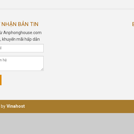
 NHẬN BẢN TIN
n từ Anphonghouse.com
, khuyến mãi hấp dẫn
 by
Vinahost