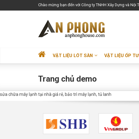
Chào mừng bạn đến với Công ty TNHH Xây Dựng và Nội T
VẬT LIỆU LÓT SÀN
VẬT LIỆU ỐP T
Trang chủ demo
sửa chữa máy lạnh tại nhà giá rẻ, bảo trì máy lạnh, tủ lanh